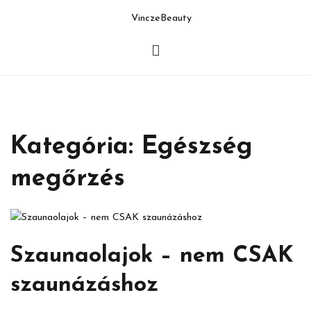
Skip
to
nczeBeauty
content
Kategória:
Egészség
megőrzés
Szaunaolajok – nem CSAK
szaunázáshoz