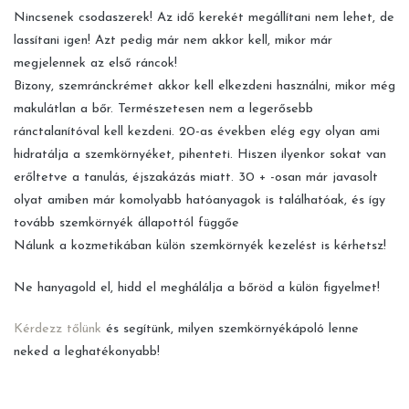
Nincsenek csodaszerek! Az idő kerekét megállítani nem lehet, de
lassítani igen! Azt pedig már nem akkor kell, mikor már
megjelennek az első ráncok!
Bizony, szemránckrémet akkor kell elkezdeni használni, mikor még
makulátlan a bőr. Természetesen nem a legerősebb
ránctalanítóval kell kezdeni. 20-as években elég egy olyan ami
hidratálja a szemkörnyéket, pihenteti. Hiszen ilyenkor sokat van
erőltetve a tanulás, éjszakázás miatt. 30 + -osan már javasolt
olyat amiben már komolyabb hatóanyagok is találhatóak, és így
tovább szemkörnyék állapottól függőe
Nálunk a kozmetikában külön szemkörnyék kezelést is kérhetsz!
Ne hanyagold el, hidd el meghálálja a bőröd a külön figyelmet!
Kérdezz tőlünk
és segítünk, milyen szemkörnyékápoló lenne
neked a leghatékonyabb!