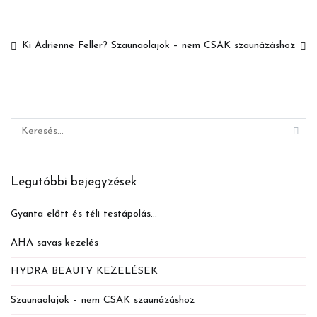
Bejegyzés
Ki Adrienne Feller?
Szaunaolajok – nem CSAK szaunázáshoz
navigáció
Keresés:
Legutóbbi bejegyzések
Gyanta előtt és téli testápolás…
AHA savas kezelés
HYDRA BEAUTY KEZELÉSEK
Szaunaolajok – nem CSAK szaunázáshoz