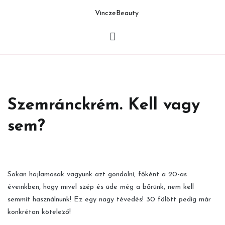
Skip
to
nczeBeauty
content
Szemránckrém. Kell vagy
sem?
Sokan hajlamosak vagyunk azt gondolni, főként a 20-as
éveinkben, hogy mivel szép és üde még a bőrünk, nem kell
semmit használnunk! Ez egy nagy tévedés! 30 fölött pedig már
konkrétan kötelező!